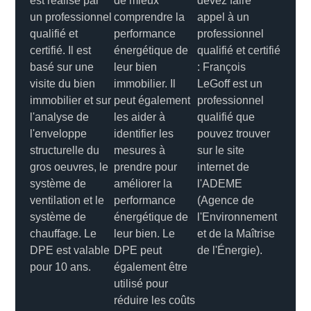
est réalisé par
de mieux
devez faire
un professionnel
comprendre la
appel à un
qualifié et
performance
professionnel
certifié. Il est
énergétique de
qualifié et certifié
basé sur une
leur bien
: François
visite du bien
immobilier. Il
LeGoff est un
immobilier et sur
peut également
professionnel
l'analyse de
les aider à
qualifié que
l'enveloppe
identifier les
pouvez trouver
structurelle du
mesures à
sur le site
gros oeuvres, le
prendre pour
internet de
système de
améliorer la
l'ADEME
ventilation et le
performance
(Agence de
système de
énergétique de
l'Environnement
chauffage. Le
leur bien. Le
et de la Maîtrise
DPE est valable
DPE peut
de l'Énergie).
pour 10 ans.
également être
utilisé pour
réduire les coûts