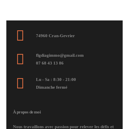
74960 Cran-Gevrier
flgdiagimmo@gmail.com
07 68 43 13 86
Lu - Sa : 8:30 - 21:00
Dimanche fermé
À propos de moi
Nous travaillons avec passion pour relever les défis et