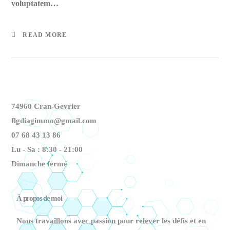
voluptatem…
READ MORE
74960 Cran-Gevrier
flgdiagimmo@gmail.com
07 68 43 13 86
Lu - Sa : 8:30 - 21:00
Dimanche fermé
À propos de moi
Nous travaillons avec passion pour relever les défis et en